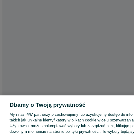
Dbamy o Twoją prywatność
My i nasi
447
partnerzy przechowujemy lub uzyskujemy dostęp do infor
Aplikacje mobilne OLX.pl
takich jak unikalne identyfikatory w plikach cookie w celu przetwarzan
Użytkownik może zaakceptować wybory lub zarządzać nimi, klikając po
Pomoc
dowolnym momencie na stronie polityki prywatności. Te wybory będą 