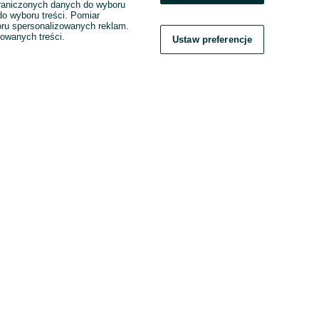
raniczonych danych do wyboru
o wyboru treści. Pomiar
boru spersonalizowanych reklam.
zowanych treści.
Ustaw preferencje