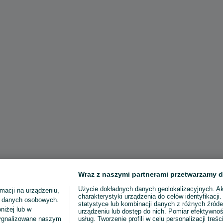
Wraz z naszymi partnerami przetwarzamy d
Użycie dokładnych danych geolokalizacyjnych. A
macji na urządzeniu,
charakterystyki urządzenia do celów identyfikacji
ia danych osobowych.
statystyce lub kombinacji danych z różnych źróde
niżej lub w
urządzeniu lub dostęp do nich. Pomiar efektywnoś
sygnalizowane naszym
usług. Tworzenie profili w celu personalizacji treści