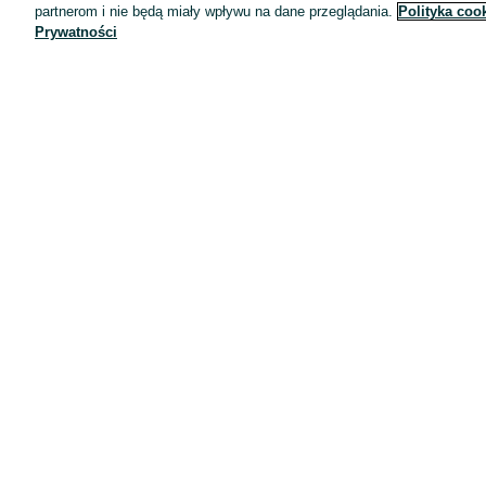
Wyróżnione ogłoszenia
partnerom i nie będą miały wpływu na dane przeglądania.
Polityka coo
Prywatności
Oferta dla firm
Blog
Regulamin
Polityka prywatności
Reklama
Informacja o realizowanej strategii podatkowej
Ustawienia plików cookie
Zasady bezpieczeństwa
Mapa kategorii
Mapa miejscowości
Mapa ministron
Popularne wyszukiwania
Kariera
Pracodawcy na OLX