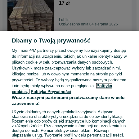
17 zł
Lublin
Odświeżono dnia 04 sierpnia 2026
Dbamy o Twoją prywatność
Deska tarasowa Modrzew
Syberyjski ryflowana/gładka
My i nasi
447
partnerzy przechowujemy lub uzyskujemy dostęp
51 zł
do informacji na urządzeniu, takich jak unikalne identyfikatory w
plikach cookie w celu przetwarzania danych osobowych.
Użytkownik może zaakceptować wybory lub zarządzać nimi,
Opole
klikając poniżej lub w dowolnym momencie na stronie polityki
Odświeżono dnia 04 sierpnia 2026
prywatności. Te wybory będą sygnalizowane naszym partnerom
i nie będą miały wpływu na dane przeglądania.
Polityka
cookies,
Polityka Prywatności
Deska tarasowa Modrzew
Wraz z naszymi partnerami przetwarzamy dane w celu
Syberyjski ryflowana/gładka
zapewnienia:
51 zł
Użycie dokładnych danych geolokalizacyjnych. Aktywne
skanowanie charakterystyki urządzenia do celów identyfikacji.
Rozumienie odbiorców dzięki statystyce lub kombinacji danych
Radom
z różnych źródeł. Przechowywanie informacji na urządzeniu lub
Odświeżono dnia 04 sierpnia 2026
dostęp do nich. Pomiar efektywności reklam. Rozwój i
ulepszanie usług. Tworzenie profili w celu personalizacji treści.