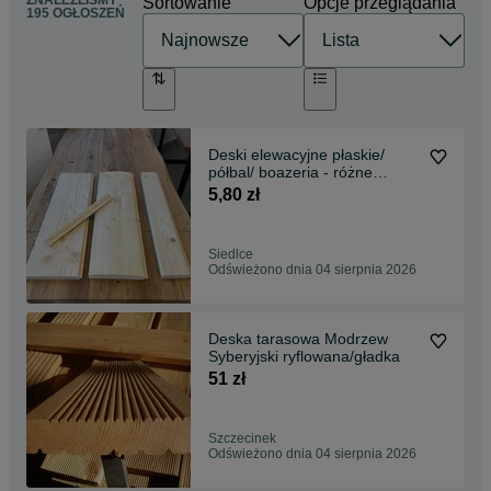
ZNALEŹLIŚMY
Sortowanie
Opcje przeglądania
195 OGŁOSZEŃ
Deski elewacyjne płaskie/
półbal/ boazeria - różne
szerokości? TANIO
5,80 zł
Siedlce
Odświeżono dnia 04 sierpnia 2026
Deska tarasowa Modrzew
Syberyjski ryflowana/gładka
51 zł
Szczecinek
Odświeżono dnia 04 sierpnia 2026